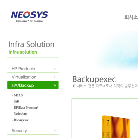
- MCCS
- SSR
- DP(Data Protector)
- Netbackup
- Backupexec